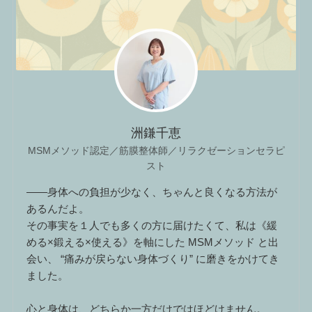
洲鎌千恵
MSMメソッド認定／筋膜整体師／リラクゼーションセラピ
スト
――身体への負担が少なく、ちゃんと良くなる方法が
あるんだよ。
その事実を１人でも多くの方に届けたくて、私は《緩
める×鍛える×使える》を軸にした MSMメソッド と出
会い、 “痛みが戻らない身体づくり” に磨きをかけてき
ました。
心と身体は、どちらか一方だけではほどけません。